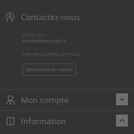
Contactez-nous
Ecrivez nous:
service@tonerpreis.fr
Faire votre publicité avec nous !
Rétractation du contrat
Mon compte
keyboard_arrow_down
Information
keyboard_arrow_up
Mon compte
S’identifier