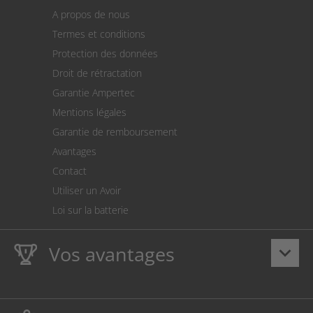
Panier
A propos de nous
Paiement
Termes et conditions
Expédition
Protection des données
Retour des marchandises
Droit de rétractation
Prélèvement SEPA
Garantie Ampertec
Le calculateur des frais de port
Mentions légales
Paramètres des cookies
Garantie de remboursement
Avantages
Contact
Utiliser un Avoir
Loi sur la batterie
Vos avantages
keyboard_arrow_down
La
Ampertec Garantie à vie
sur les encres et toners
protège également votre imprimante.