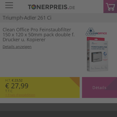
Triumph-Adler 261 Ci
Clean Office Pro Feinstaubfilter
150 x 120 x 50mm pack double f.
Drucker u. Kopierer
Details anzeigen
H.T.
€ 23,52
€ 27,99
Détails
T.T.C
+ Frais d’expédition