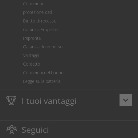
Condizioni
Spedizione
protezione dati
Restituzione della merce
Diritto di recesso
Addebito diretto SEPA
Garanzia Ampertec
Calcolatore dei costi
Impronta
Impostazioni dei cookie
Garanzia di rimborso
Vantaggi
Contatto
Condizioni del buono
Legge sulla batteria
I tuoi vantaggi
keyboard_arrow_down
Dieci anni
Garanzia Ampertec
su toner e inchiostro
proteggono anche la stampante.
Seguici
Rispettoso dellambiente evitando gli sprechi.