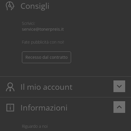
Consigli
Scrivici:
service@tonerpreis.it
Fate pubblicità con noi!
Recesso dal contratto
Il mio account
keyboard_arrow_down
Informazioni
keyboard_arrow_up
Il mio account
Login
Carrello prodotti
Riguardo a noi
Pagamento