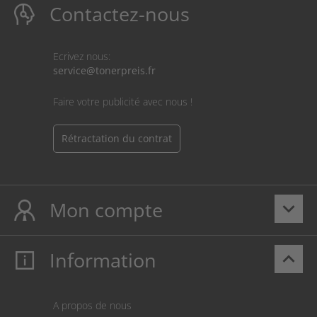
Contactez-nous
Ecrivez nous:
service@tonerpreis.fr
Faire votre publicité avec nous !
Rétractation du contrat
Mon compte
keyboard_arrow_down
Information
keyboard_arrow_up
Mon compte
S’identifier
Panier
A propos de nous
Paiement