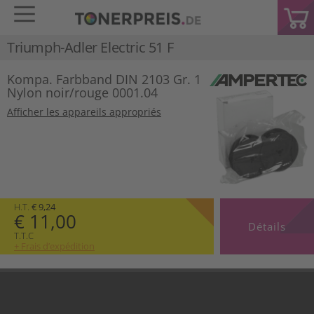
Triumph-Adler Electric 51 F
Kompa. Farbband DIN 2103 Gr. 1
Nylon noir/rouge 0001.04
Afficher les appareils appropriés
H.T.
€ 9,24
€ 11,00
Détails
T.T.C
+ Frais d’expédition