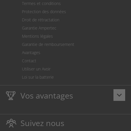
Termes et conditions
Expédition
Protection des données
Retour des marchandises
Droit de rétractation
Prélèvement SEPA
Garantie Ampertec
Le calculateur des frais de port
Mentions légales
Paramètres des cookies
Garantie de remboursement
Avantages
Contact
Utiliser un Avoir
Loi sur la batterie
Vos avantages
keyboard_arrow_down
La
Ampertec Garantie à vie
sur les encres et toners
protège également votre imprimante.
Suivez nous
Respectueux de l’environnement, évitant ainsi le