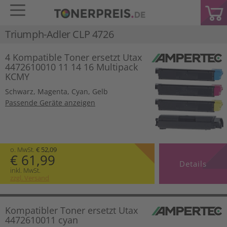
Triumph-Adler CLP 4726
4 Kompatible Toner ersetzt Utax
4472610010 11 14 16 Multipack
KCMY
Schwarz
,
Magenta
,
Cyan
,
Gelb
Passende Geräte anzeigen
o. MwSt.
€ 52,09
€ 61,99
Details
inkl. MwSt.
zzgl. Versand
Kompatibler Toner ersetzt Utax
4472610011 cyan