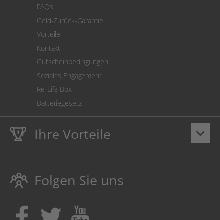
FAQs
Geld-Zurück-Garantie
Vorteile
Kontakt
Gutscheinbedingungen
Soziales Engagement
Re-Life Box
Batteriegesetz
Ihre Vorteile
keyboard_arrow_down
Lebenslange
Hausmarke Garantie
auf Toner und Tinte
schützt auch Ihren Drucker.
Folgen Sie uns
Umweltfreundlich dadurch Abfallvermeidung.
Kaufen Sie Tinte & Toner ruhig da, wo Ihre Kinder einen
Ausbildungsplatz bekommen!