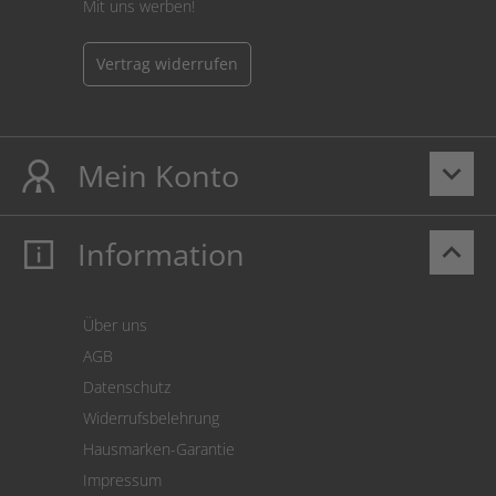
Mit uns werben!
Vertrag widerrufen
Mein Konto
keyboard_arrow_down
Information
keyboard_arrow_up
Mein Konto
Login
Warenkorb
Über uns
Zahlung
AGB
Versand
Datenschutz
Warenrücksendung
Widerrufsbelehrung
SEPA-Lastschrift
Hausmarken-Garantie
Versandkostenrechner
Impressum
Cookie Einstellungen