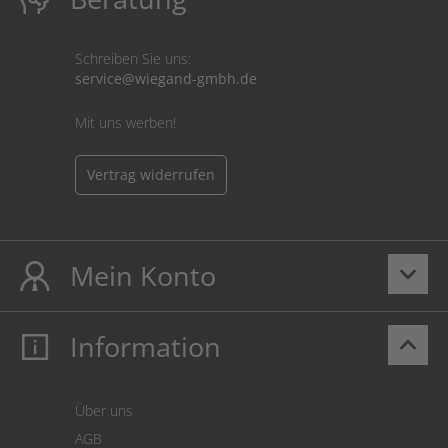
Schreiben Sie uns:
service@wiegand-gmbh.de
Mit uns werben!
Vertrag widerrufen
Mein Konto
keyboard_arrow_down
Information
keyboard_arrow_up
Mein Konto
Login
Warenkorb
Über uns
Zahlung
AGB