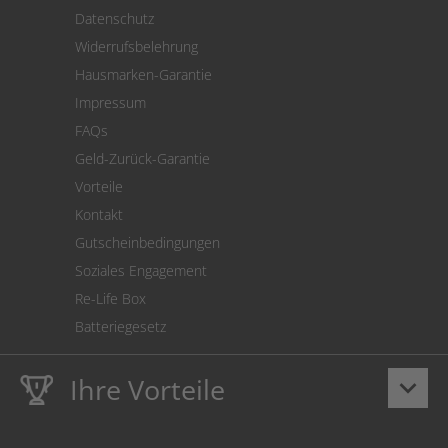
Versand
Datenschutz
Warenrücksendung
Widerrufsbelehrung
SEPA-Lastschrift
Hausmarken-Garantie
Versandkostenrechner
Impressum
Cookie Einstellungen
FAQs
Geld-Zurück-Garantie
Vorteile
Kontakt
Gutscheinbedingungen
Soziales Engagement
Re-Life Box
Batteriegesetz
Ihre Vorteile
keyboard_arrow_down