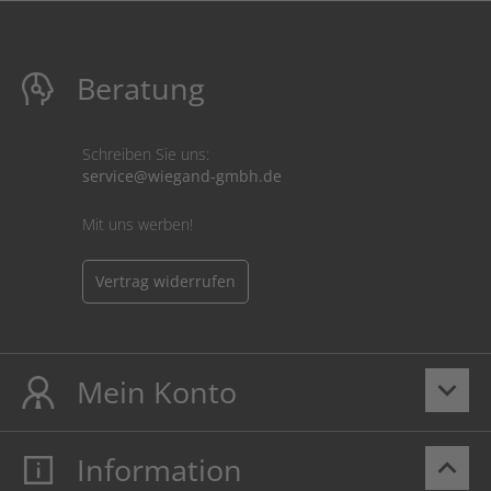
Beratung
Schreiben Sie uns:
service@wiegand-gmbh.de
Mit uns werben!
Vertrag widerrufen
Mein Konto
keyboard_arrow_down
Information
keyboard_arrow_up
Mein Konto