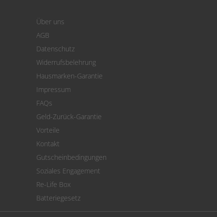
Login
Warenkorb
Über uns
Zahlung
AGB
Versand
Datenschutz
Warenrücksendung
Widerrufsbelehrung
SEPA-Lastschrift
Hausmarken-Garantie
Versandkostenrechner
Impressum
Cookie Einstellungen
FAQs
Geld-Zurück-Garantie
Vorteile
Kontakt
Gutscheinbedingungen
Soziales Engagement
Re-Life Box
Batteriegesetz