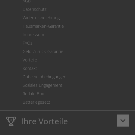
AGB
Versand
Datenschutz
Warenrücksendung
Widerrufsbelehrung
SEPA-Lastschrift
Hausmarken-Garantie
Versandkostenrechner
Impressum
Cookie Einstellungen
FAQs
Geld-Zurück-Garantie
Vorteile
Kontakt
Gutscheinbedingungen
Soziales Engagement
Re-Life Box
Batteriegesetz
Ihre Vorteile
keyboard_arrow_down