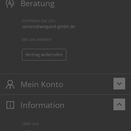
Beratung
Schreiben Sie uns:
service@wiegand-gmbh.de
Mit uns werben!
Vertrag widerrufen
Mein Konto
keyboard_arrow_down
Information
keyboard_arrow_up
Mein Konto
Login
Warenkorb
Über uns
Zahlung