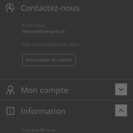
Contactez-nous
Ecrivez nous:
service@tonerpreis.fr
Faire votre publicité avec nous !
Rétractation du contrat
Mon compte
keyboard_arrow_down
Information
keyboard_arrow_up
Mon compte
S’identifier
Panier
A propos de nous