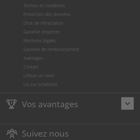
Paiement
Termes et conditions
Expédition
Protection des données
Retour des marchandises
Droit de rétractation
Prélèvement SEPA
Garantie Ampertec
Le calculateur des frais de port
Mentions légales
Paramètres des cookies
Garantie de remboursement
Avantages
Contact
Utiliser un Avoir
Loi sur la batterie
Vos avantages
keyboard_arrow_down
La
Ampertec Garantie à vie
sur les encres et toners
protège également votre imprimante.
Suivez nous
Respectueux de l’environnement, évitant ainsi le