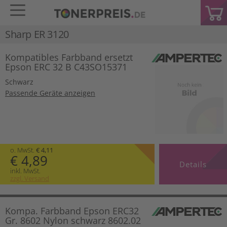
Sharp ER 3120
Kompatibles Farbband ersetzt
Epson ERC 32 B C43SO15371
Schwarz
Passende Geräte anzeigen
o. MwSt.
€ 4,11
€ 4,89
Details
inkl. MwSt.
zzgl. Versand
Kompa. Farbband Epson ERC32
Gr. 8602 Nylon schwarz 8602.02