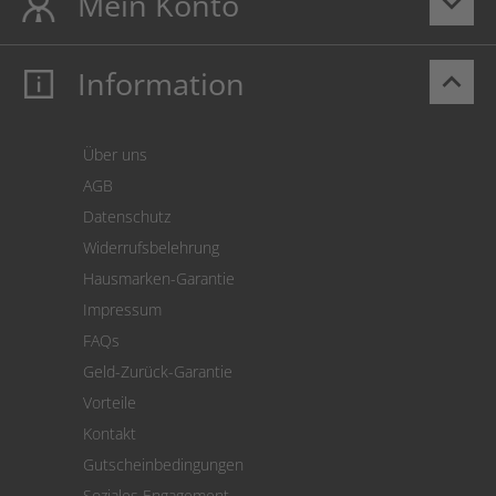
Mein Konto
keyboard_arrow_down
Information
keyboard_arrow_up
Mein Konto
Login
Warenkorb
Über uns
Zahlung
AGB
Versand
Datenschutz
Warenrücksendung
Widerrufsbelehrung
SEPA-Lastschrift
Hausmarken-Garantie
Versandkostenrechner
Impressum
Cookie Einstellungen
FAQs
Geld-Zurück-Garantie
Vorteile
Kontakt
Gutscheinbedingungen
Soziales Engagement