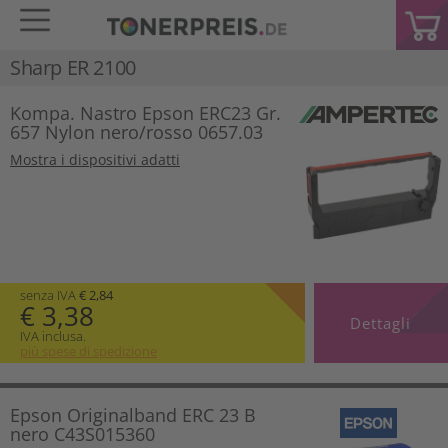
Sharp ER 2100
Kompa. Nastro Epson ERC23 Gr.
657 Nylon nero/rosso 0657.03
Mostra i dispositivi adatti
senza IVA
€ 2,84
€ 3,38
Dettagli
IVA inclusa.
più spese di spedizione
Epson Originalband ERC 23 B
nero C43S015360