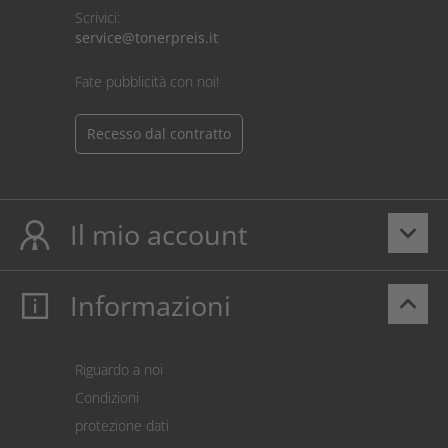
Scrivici:
service@tonerpreis.it
Fate pubblicità con noi!
Recesso dal contratto
Il mio account
keyboard_arrow_down
Informazioni
keyboard_arrow_up
Il mio account
Login
Carrello prodotti
Riguardo a noi
Pagamento
Condizioni
Spedizione
protezione dati
Restituzione della merce