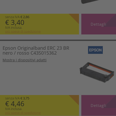
senza IVA
€ 2,86
€ 3,40
Dettagli
IVA inclusa.
più spese di spedizione
Epson Originalband ERC 23 BR
nero / rosso C43S015362
Mostra i dispositivi adatti
senza IVA
€ 3,75
€ 4,46
Dettagli
IVA inclusa.
più spese di spedizione