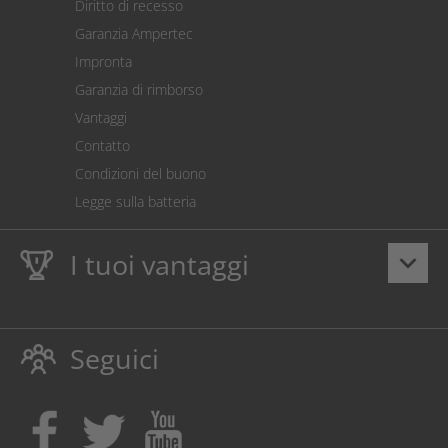
Diritto di recesso
Addebito diretto SEPA
Garanzia Ampertec
Calcolatore dei costi
Impronta
Impostazioni dei cookie
Garanzia di rimborso
Vantaggi
Contatto
Condizioni del buono
Legge sulla batteria
I tuoi vantaggi
keyboard_arrow_down
Dieci anni
Garanzia Ampertec
su toner e inchiostro
proteggono anche la stampante.
Seguici
Rispettoso dellambiente evitando gli sprechi.
Acquista inchiostro e toner dove i tuoi figli possono
ottenere un apprendistato!