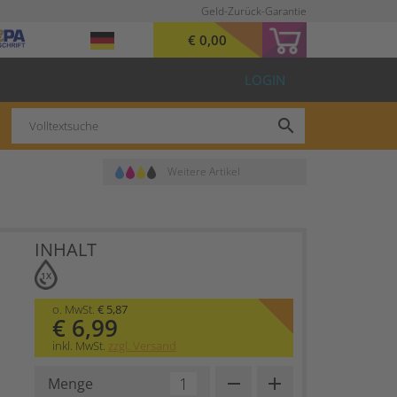
Geld-Zurück-Garantie
€ 0,00
LOGIN
search
Weitere Artikel
INHALT
1X
o. MwSt.
€ 5,87
€ 6,99
inkl. MwSt.
zzgl. Versand
remove
add
Menge