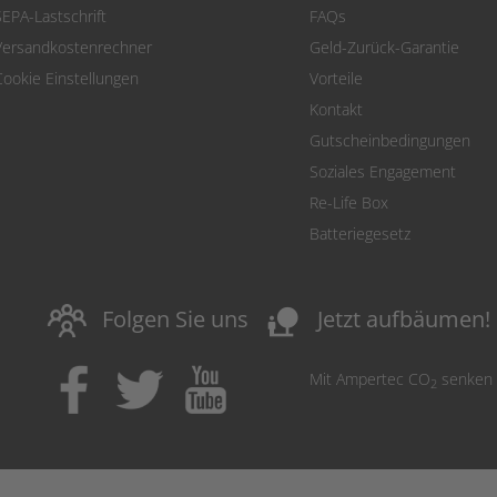
SEPA-Lastschrift
FAQs
Versandkostenrechner
Geld-Zurück-Garantie
Cookie Einstellungen
Vorteile
Kontakt
Gutscheinbedingungen
Soziales Engagement
Re-Life Box
Batteriegesetz
nature_people
Folgen Sie uns
Jetzt aufbäumen!
Mit Ampertec CO
senken
2