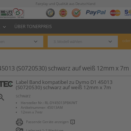
Fairplay und Qualität aus Deutschland
L
ÜBER TONERPREIS
keyboard_arrow_down
keyboard_arrow_down
keyboard_arrow_down
oder
45013 (S0720530) schwarz auf weiß 12mm x 7m
Label Band kompatibel zu Dymo D1 45013
(S0720530) schwarz auf weiß 12mm x 7m
om_in
schwarz
Hersteller Nr.: RL-DY45013PBK/WT
Artikelnummer: 45013AM
12mm x 7mtr
Passende Geräte anzeigen
Lieferzeit 1-2 Werktage