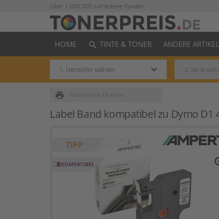
Über 1.000.000 zufriedene Kunden
HOME
TINTE & TONER
ANDERE ARTIKE
search
keyboard_arrow_down
print
Passend für Drucker
Label Band kompatibel zu Dymo D1 
zo