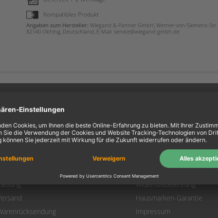
Kompatibles Produkt
Angaben zum Hersteller:
Wiegand & Partner GmbH, Werner-von-Siemens-Str. 
82140 Olching, Deutschland, E-Mail: service@wiegand-gmbh.de
ein Konto
Information
Mein Konto
Über uns
Login
AGB
Warenkorb
Datenschutz
Zahlung
Widerrufsbelehrung
Versand
Hausmarken-Garantie
Warenrücksendung
Impressum