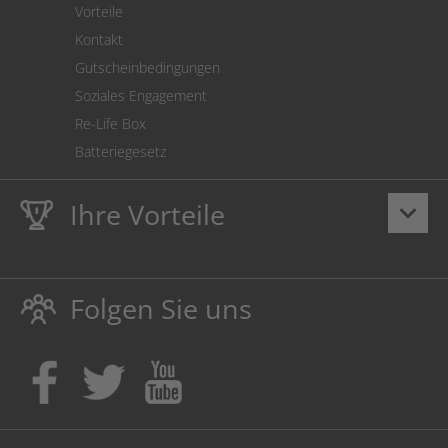
Vorteile
Kontakt
Gutscheinbedingungen
Soziales Engagement
Re-Life Box
Batteriegesetz
Ihre Vorteile
keyboard_arrow_down
Lebenslange
Hausmarke Garantie
auf Toner und Tinte
schützt auch Ihren Drucker.
Folgen Sie uns
Umweltfreundlich dadurch Abfallvermeidung.
Kaufen Sie Tinte & Toner ruhig da, wo Ihre Kinder einen
Ausbildungsplatz bekommen!
Sicherung deutscher Produktionsstandorte.