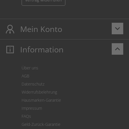
Mein Konto
keyboard_arrow_down
Information
keyboard_arrow_up
Mein Konto
Login
Warenkorb
Über uns
Zahlung
AGB
Versand
Datenschutz
Warenrücksendung
Widerrufsbelehrung
SEPA-Lastschrift
Hausmarken-Garantie
Versandkostenrechner
Impressum
Cookie Einstellungen
FAQs
Geld-Zurück-Garantie