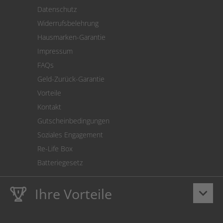
Versand
Datenschutz
Warenrücksendung
Widerrufsbelehrung
SEPA-Lastschrift
Hausmarken-Garantie
Versandkostenrechner
Impressum
Cookie Einstellungen
FAQs
Geld-Zurück-Garantie
Vorteile
Kontakt
Gutscheinbedingungen
Soziales Engagement
Re-Life Box
Batteriegesetz
Ihre Vorteile
keyboard_arrow_down