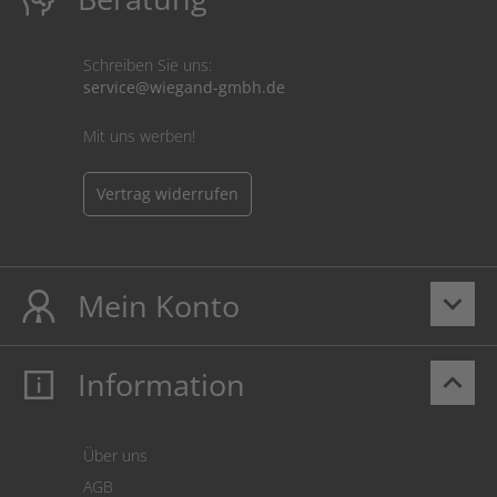
Schreiben Sie uns:
service@wiegand-gmbh.de
Mit uns werben!
Vertrag widerrufen
Mein Konto
keyboard_arrow_down
Information
keyboard_arrow_up
Mein Konto
Login
Warenkorb
Über uns
Zahlung
AGB