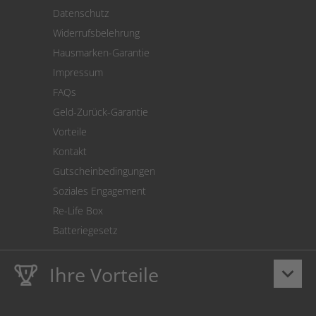
Versand
Datenschutz
Warenrücksendung
Widerrufsbelehrung
SEPA-Lastschrift
Hausmarken-Garantie
Versandkostenrechner
Impressum
Cookie Einstellungen
FAQs
Geld-Zurück-Garantie
Vorteile
Kontakt
Gutscheinbedingungen
Soziales Engagement
Re-Life Box
Batteriegesetz
Ihre Vorteile
keyboard_arrow_down