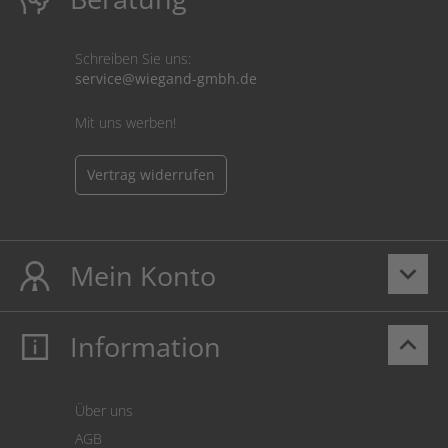
Schreiben Sie uns:
service@wiegand-gmbh.de
Mit uns werben!
Vertrag widerrufen
Mein Konto
keyboard_arrow_down
Information
keyboard_arrow_up
Mein Konto
Login
Warenkorb
Über uns
Zahlung
AGB