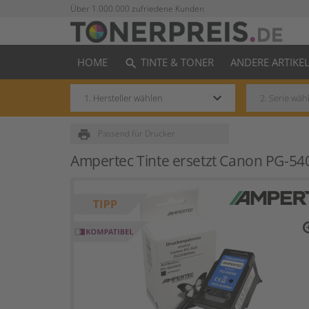
Über 1.000.000 zufriedene Kunden
HOME
TINTE & TONER
ANDERE ARTIKE
search
keyboard_arrow_down
print
Passend für Drucker
Ampertec Tinte ersetzt Canon PG-54
zo