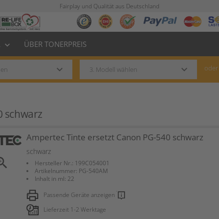
Fairplay und Qualität aus Deutschland
L
ÜBER TONERPREIS
keyboard_arrow_down
keyboard_arrow_down
keyboard_arrow_down
oder
0 schwarz
Ampertec Tinte ersetzt Canon PG-540 schwarz
schwarz
om_in
Hersteller Nr.: 199C054001
Artikelnummer: PG-540AM
Inhalt in ml: 22
Passende Geräte anzeigen
Lieferzeit 1-2 Werktage