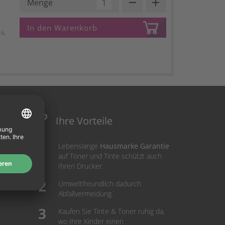
remove
add
Menge
In den Warenkorb
6,
Ihre Vorteile
Lebenslange
Hausmarke Garantie
auf Toner und Tinte schützt auch
Ihren Drucker.
Umweltfreundlich dadurch
Abfallvermeidung.
Kaufen Sie Tinte & Toner ruhig da,
wo Ihre Kinder einen