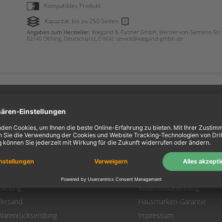
Kompatibles Produkt
Kapazität: bis zu 250 Seiten
Angaben zum Hersteller:
Wiegand & Partner GmbH, Werner-von-Siemens-Str. 
82140 Olching, Deutschland, E-Mail: service@wiegand-gmbh.de
ein Konto
Information
Mein Konto
Über uns
Login
AGB
Warenkorb
Datenschutz
Zahlung
Widerrufsbelehrung
Versand
Hausmarken-Garantie
Warenrücksendung
Impressum