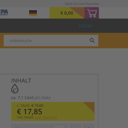
Geld-Zurück-Garantie
€ 0,00
LOGIN
search
INHALT
1X
ca. 7,1 Cent
pro Seite
o. MwSt.
€ 15,00
€ 17,85
inkl. MwSt.
zzgl. Versand