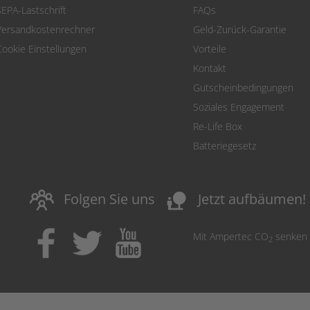
SEPA-Lastschrift
FAQs
Versandkostenrechner
Geld-Zurück-Garantie
Cookie Einstellungen
Vorteile
Kontakt
Gutscheinbedingungen
Soziales Engagement
Re-Life Box
Batteriegesetz
nature_people
Folgen Sie uns
Jetzt aufbäumen!
Mit Ampertec CO
senken
2