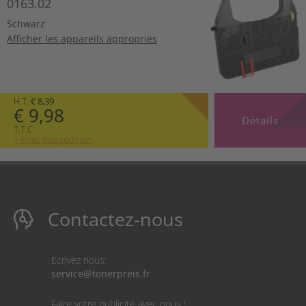
0163.02
Schwarz
Afficher les appareils appropriés
H.T.
€ 8,39
€ 9,98
Détails
T.T.C
+ Frais d’expédition
Contactez-nous
Ecrivez nous:
service@tonerpreis.fr
Faire votre publicité avec nous !