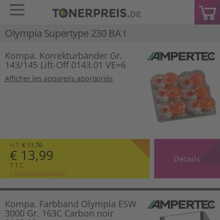
Olympia Supertype 230 BA I
Kompa. Korrekturbänder Gr.
143/145 Lift-Off 0143.01 VE=6
Afficher les appareils appropriés
H.T.
€ 11,76
€ 13,99
Détails
T.T.C
+ Frais d’expédition
Kompa. Farbband Olympia ESW
3000 Gr. 163C Carbon noir