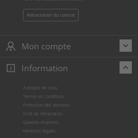
Rétractation du contrat
Mon compte
keyboard_arrow_down
Information
keyboard_arrow_up
Mon compte
S’identifier
Panier
A propos de nous
Paiement
Termes et conditions
Expédition
Protection des données
Retour des marchandises
Droit de rétractation
Prélèvement SEPA
Garantie Ampertec
Le calculateur des frais de port
Mentions légales
Paramètres des cookies