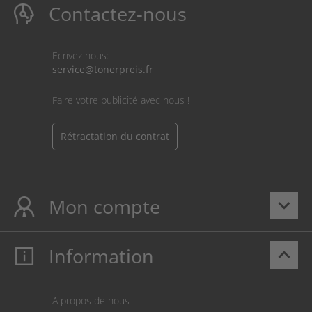
Contactez-nous
Ecrivez nous:
service@tonerpreis.fr
Faire votre publicité avec nous !
Rétractation du contrat
Mon compte
keyboard_arrow_down
Information
keyboard_arrow_up
Mon compte
S’identifier
Panier
A propos de nous
Paiement