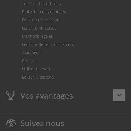
Termes et conditions
Expédition
Protection des données
Retour des marchandises
Droit de rétractation
Prélèvement SEPA
Garantie Ampertec
Le calculateur des frais de port
Mentions légales
Paramètres des cookies
Garantie de remboursement
Avantages
Contact
Utiliser un Avoir
Loi sur la batterie
Vos avantages
keyboard_arrow_down
La
Ampertec Garantie à vie
sur les encres et toners
protège également votre imprimante.
Suivez nous
Respectueux de l’environnement, évitant ainsi le