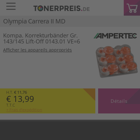
Olympia Carrera II MD
Kompa. Korrekturbänder Gr.
143/145 Lift-Off 0143.01 VE=6
Afficher les appareils appropriés
H.T.
€ 11,76
€ 13,99
Détails
T.T.C
+ Frais d’expédition