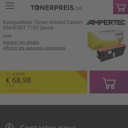
Kompatibler Toner ersetzt Canon
4563C001 T10Y jaune
Gelb
montrer les détails
Afficher les appareils appropriés
H.T.
€ 57,97
€ 68,98
T.T.C
+ Frais d’expédition
Contactez-nous