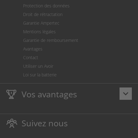
Expédition
Protection des données
Retour des marchandises
Droit de rétractation
Prélèvement SEPA
Garantie Ampertec
Le calculateur des frais de port
Mentions légales
Paramètres des cookies
Garantie de remboursement
Avantages
Contact
Utiliser un Avoir
Loi sur la batterie
Vos avantages
keyboard_arrow_down
La
Ampertec Garantie à vie
sur les encres et toners
protège également votre imprimante.
Suivez nous
Respectueux de l’environnement, évitant ainsi le
gaspillage