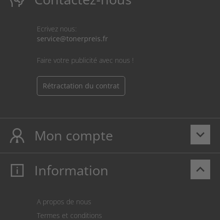
Ecrivez nous:
service@tonerpreis.fr
Faire votre publicité avec nous !
Rétractation du contrat
Mon compte
keyboard_arrow_down
Information
keyboard_arrow_up
Mon compte
S’identifier
Panier
A propos de nous
Paiement
Termes et conditions