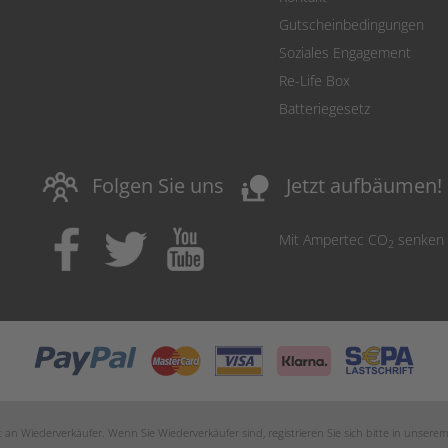
Gutscheinbedingungen
Soziales Engagement
Re-Life Box
Batteriegesetz
nature_people
Folgen Sie uns
Jetzt aufbäumen!
Mit Ampertec CO
senken
2
an Wiederverkäufer. Wenn Sie Wiederverkäufer sind, registrieren Sie sich bitte in unsere