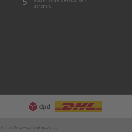
Kosten senken, Ressourcen
schonen.
m Händler-Portal
www.tonerhersteller.de