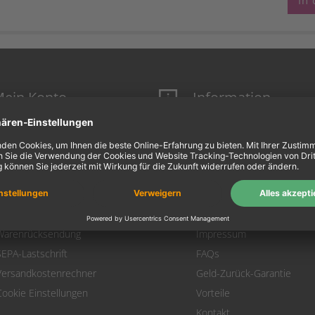
In
ein Konto
Information
Mein Konto
Über uns
Login
AGB
Warenkorb
Datenschutz
Zahlung
Widerrufsbelehrung
Versand
Hausmarken-Garantie
Warenrücksendung
Impressum
SEPA-Lastschrift
FAQs
Versandkostenrechner
Geld-Zurück-Garantie
Cookie Einstellungen
Vorteile
Kontakt