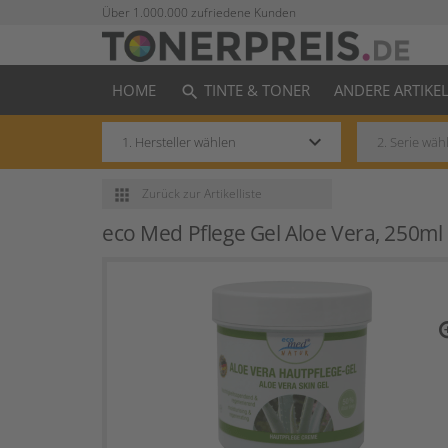
Über 1.000.000 zufriedene Kunden
HOME
TINTE & TONER
ANDERE ARTIKE
search
keyboard_arrow_down
apps
Zurück
zur Artikelliste
eco Med Pflege Gel Aloe Vera, 250ml
zo