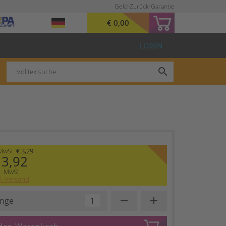
Geld-Zurück-Garantie
€ 0,00
LOGIN
search
 MwSt.
€ 3,29
 3,92
l. MwSt.
l. Versand
remove
add
nge