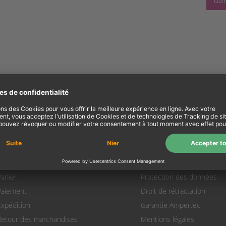
dan
Mon compte
Information
Mon compte
A propos de nous
’identifier
Termes et conditions
Panier
Protection des données
Paiement
Droit de rétractation
Expédition
Garantie Ampertec
Retour des marchandises
Mentions légales