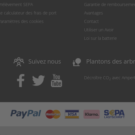
Prélèvement SEPA
Garantie de rembourseme
Le calculateur des frais de port
Avantages
Paramètres des cookies
Contact
Utiliser un Avoir
Loi sur la batterie
nature_people
Suivez nous
Plantons des arb
Décroître CO
avec Amper
2