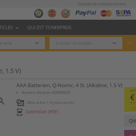
Garantie de remboursement
TICLES
QUI EST TONERPREIS
keyboard_arrow_down
keyboard_arrow_down
keyboard_arrow_down
où
, 1.5 V)
AAA Batterien, Q-Nomic, 4 St. (Alkaline, 1.5 V)
H.T
Numéro d’article:
AQN00020
€
om_in
Délai prévu 1-4 jours ouvrés
T.T
+ F
Datenblatt (PDF)
Qt