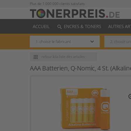
Plus de 1.000.000 clients satisfaits
ACCUEIL
ENCRES & TONERS
AUTRES AR
search
keyboard_arrow_down
apps
retour
à la liste des articles
AAA Batterien, Q-Nomic, 4 St. (Alkaline
zo