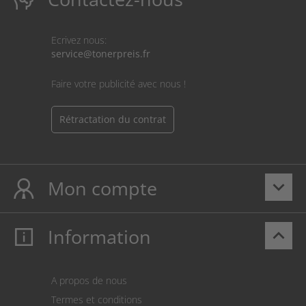
Ecrivez nous:
service@tonerpreis.fr
Faire votre publicité avec nous !
Rétractation du contrat
Mon compte
keyboard_arrow_down
Information
keyboard_arrow_up
Mon compte
S’identifier
Panier
A propos de nous
Paiement
Termes et conditions