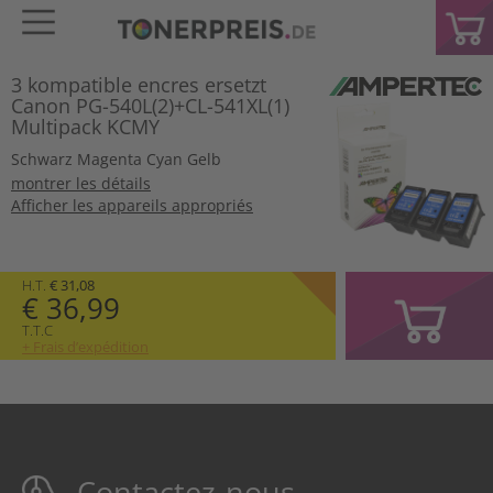
3 kompatible encres ersetzt
Canon PG-540L(2)+CL-541XL(1)
Multipack KCMY
Schwarz
Magenta
Cyan
Gelb
montrer les détails
Afficher les appareils appropriés
H.T.
€ 31,08
€ 36,99
T.T.C
+ Frais d’expédition
Contactez-nous