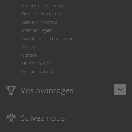
Expédition
Protection des données
Retour des marchandises
Droit de rétractation
Prélèvement SEPA
Garantie Ampertec
Le calculateur des frais de port
Mentions légales
Paramètres des cookies
Garantie de remboursement
Avantages
Contact
Utiliser un Avoir
Loi sur la batterie
Vos avantages
keyboard_arrow_down
La
Ampertec Garantie à vie
sur les encres et toners
protège également votre imprimante.
Suivez nous
Respectueux de l’environnement, évitant ainsi le
gaspillage