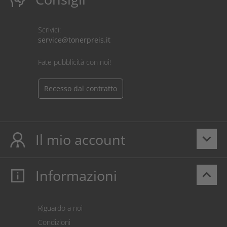
Scrivici:
service@tonerpreis.it
Fate pubblicità con noi!
Recesso dal contratto
Il mio account
keyboard_arrow_down
Informazioni
keyboard_arrow_up
Il mio account
Login
Carrello prodotti
Riguardo a noi
Pagamento
Condizioni