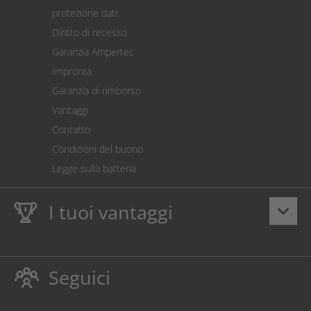
Spedizione
protezione dati
Restituzione della merce
Diritto di recesso
Addebito diretto SEPA
Garanzia Ampertec
Calcolatore dei costi
Impronta
Impostazioni dei cookie
Garanzia di rimborso
Vantaggi
Contatto
Condizioni del buono
Legge sulla batteria
I tuoi vantaggi
keyboard_arrow_down
Dieci anni
Garanzia Ampertec
su toner e inchiostro
proteggono anche la stampante.
Seguici
Rispettoso dellambiente evitando gli sprechi.