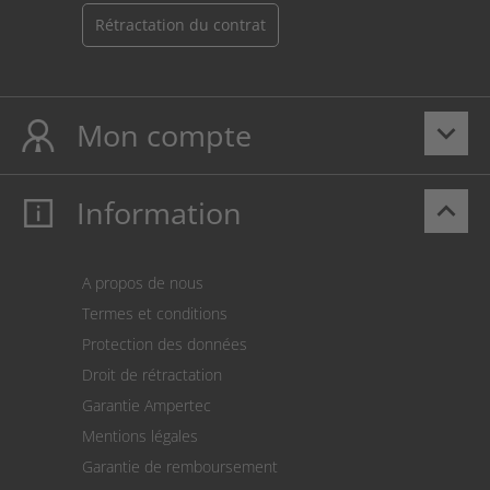
Rétractation du contrat
Mon compte
keyboard_arrow_down
Information
keyboard_arrow_up
Mon compte
S’identifier
Panier
A propos de nous
Paiement
Termes et conditions
Expédition
Protection des données
Retour des marchandises
Droit de rétractation
Prélèvement SEPA
Garantie Ampertec
Le calculateur des frais de port
Mentions légales
Paramètres des cookies
Garantie de remboursement