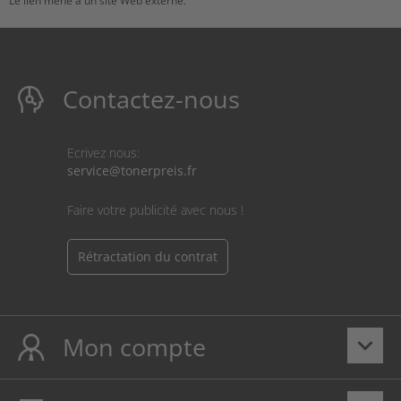
Le lien mène à un site Web externe.
Contactez-nous
Ecrivez nous:
service@tonerpreis.fr
Faire votre publicité avec nous !
Rétractation du contrat
Mon compte
keyboard_arrow_down