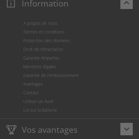
Information
keyboard_arrow_up
Mon compte
S’identifier
Panier
A propos de nous
Paiement
Termes et conditions
Expédition
Protection des données
Retour des marchandises
Droit de rétractation
Prélèvement SEPA
Garantie Ampertec
Le calculateur des frais de port
Mentions légales
Paramètres des cookies
Garantie de remboursement
Avantages
Contact
Utiliser un Avoir
Loi sur la batterie
Vos avantages
keyboard_arrow_down