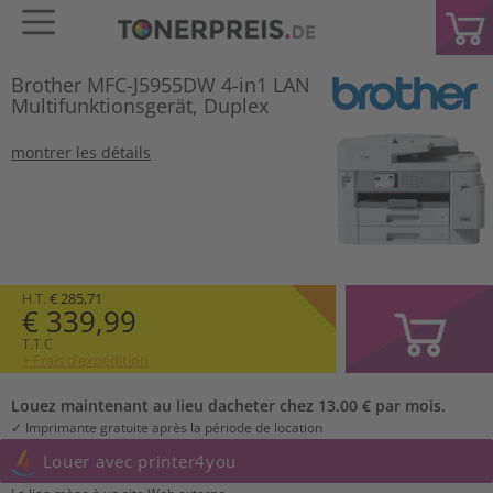
Brother MFC-J5955DW 4-in1 LAN
Multifunktionsgerät, Duplex
montrer les détails
H.T.
€ 285,71
€ 339,99
T.T.C
+ Frais d’expédition
Louez maintenant au lieu dacheter chez 13.00 € par mois.
✓ Imprimante gratuite après la période de location
Louer avec printer4you