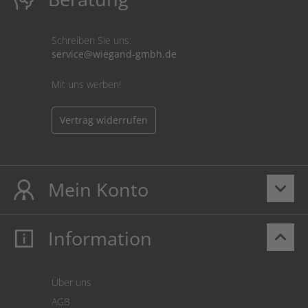
Schreiben Sie uns:
service@wiegand-gmbh.de
Mit uns werben!
Vertrag widerrufen
Mein Konto
keyboard_arrow_down
Information
keyboard_arrow_up
Mein Konto
Login
Warenkorb
Über uns
Zahlung
AGB