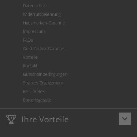
Versand
Datenschutz
Warenrücksendung
Widerrufsbelehrung
SEPA-Lastschrift
Hausmarken-Garantie
Versandkostenrechner
Impressum
Cookie Einstellungen
FAQs
Geld-Zurück-Garantie
Vorteile
Kontakt
Gutscheinbedingungen
Soziales Engagement
Re-Life Box
Batteriegesetz
Ihre Vorteile
keyboard_arrow_down