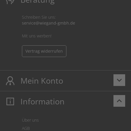
Schreiben Sie uns:
service@wiegand-gmbh.de
Mit uns werben!
Vertrag widerrufen
Mein Konto
keyboard_arrow_down
Information
keyboard_arrow_up
Mein Konto
Login
Warenkorb
Über uns
Zahlung
AGB