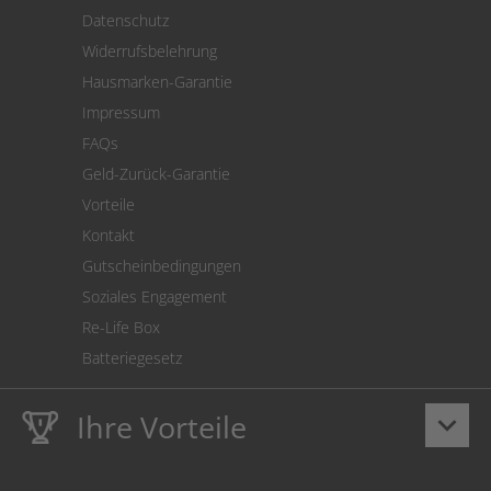
Versand
Datenschutz
Warenrücksendung
Widerrufsbelehrung
SEPA-Lastschrift
Hausmarken-Garantie
Versandkostenrechner
Impressum
Cookie Einstellungen
FAQs
Geld-Zurück-Garantie
Vorteile
Kontakt
Gutscheinbedingungen
Soziales Engagement
Re-Life Box
Batteriegesetz
Ihre Vorteile
keyboard_arrow_down