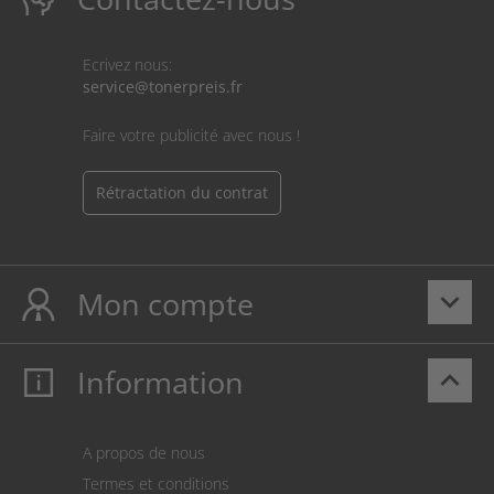
Ecrivez nous:
service@tonerpreis.fr
Faire votre publicité avec nous !
Rétractation du contrat
Mon compte
keyboard_arrow_down
Information
keyboard_arrow_up
Mon compte
S’identifier
Panier
A propos de nous
Paiement
Termes et conditions