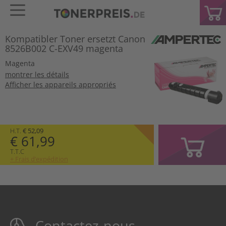
Kompatibler Toner ersetzt Canon
8526B002 C-EXV49 magenta
Magenta
montrer les détails
Afficher les appareils appropriés
H.T.
€ 52,09
€ 61,99
T.T.C
+ Frais d’expédition
Contactez-nous