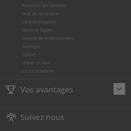
Expédition
Protection des données
Retour des marchandises
Droit de rétractation
Prélèvement SEPA
Garantie Ampertec
Le calculateur des frais de port
Mentions légales
Paramètres des cookies
Garantie de remboursement
Avantages
Contact
Utiliser un Avoir
Loi sur la batterie
Vos avantages
keyboard_arrow_down
La
Ampertec Garantie à vie
sur les encres et toners
protège également votre imprimante.
Suivez nous
Respectueux de l’environnement, évitant ainsi le
gaspillage