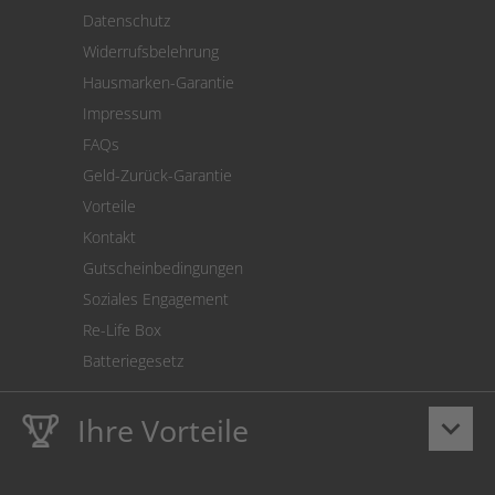
Versand
Datenschutz
Warenrücksendung
Widerrufsbelehrung
SEPA-Lastschrift
Hausmarken-Garantie
Versandkostenrechner
Impressum
Cookie Einstellungen
FAQs
Geld-Zurück-Garantie
Vorteile
Kontakt
Gutscheinbedingungen
Soziales Engagement
Re-Life Box
Batteriegesetz
Ihre Vorteile
keyboard_arrow_down