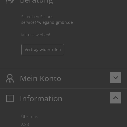
Schreiben Sie uns:
service@wiegand-gmbh.de
Mit uns werben!
Vertrag widerrufen
Mein Konto
keyboard_arrow_down
Information
keyboard_arrow_up
Mein Konto
Login
Warenkorb
Über uns
Zahlung
AGB