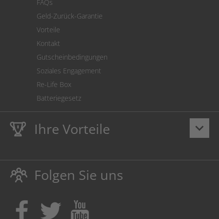
FAQs
Geld-Zurück-Garantie
Vorteile
Kontakt
Gutscheinbedingungen
Soziales Engagement
Re-Life Box
Batteriegesetz
Ihre Vorteile
keyboard_arrow_down
Lebenslange
Hausmarke Garantie
auf Toner und Tinte
schützt auch Ihren Drucker.
Folgen Sie uns
Umweltfreundlich dadurch Abfallvermeidung.
Kaufen Sie Tinte & Toner ruhig da, wo Ihre Kinder einen
Ausbildungsplatz bekommen!