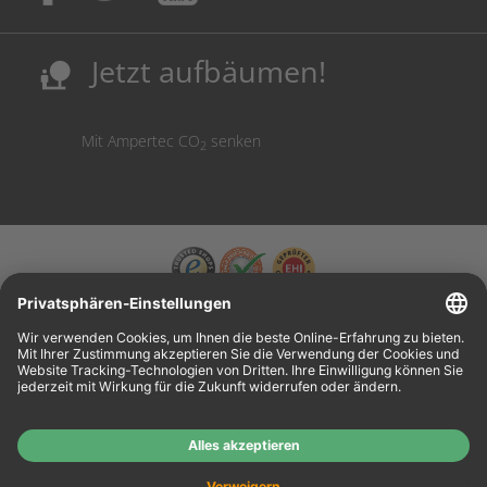
Sicherung deutscher Produktionsstandorte.
Kosten senken, Ressourcen schonen.
Jetzt aufbäumen!
nature_people
Mit Ampertec CO
senken
2