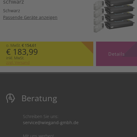
schwarz
Schwarz
Passende Geräte anzeigen
o. MwSt.
€ 154,61
€ 183,99
Details
inkl. MwSt.
zzgl. Versand
Beratung
Schreiben Sie uns:
service@wiegand-gmbh.de
Mit uns werben!