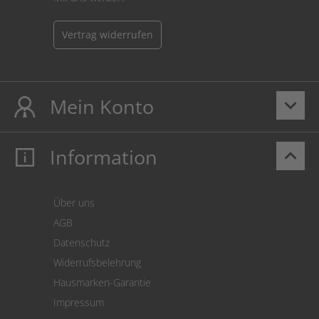
Vertrag widerrufen
Mein Konto
keyboard_arrow_down
Information
keyboard_arrow_up
Mein Konto
Login
Warenkorb
Über uns
Zahlung
AGB
Versand
Datenschutz
Warenrücksendung
Widerrufsbelehrung
SEPA-Lastschrift
Hausmarken-Garantie
Versandkostenrechner
Impressum
Cookie Einstellungen