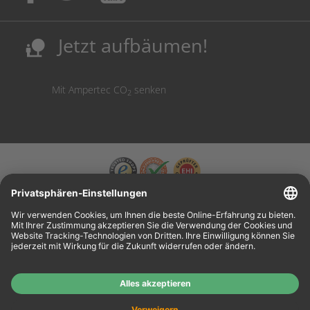
Sicherung deutscher Produktionsstandorte.
Kosten senken, Ressourcen schonen.
Jetzt aufbäumen!
nature_people
Mit Ampertec CO
senken
2