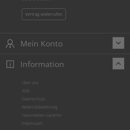
Vertrag widerrufen
Mein Konto
keyboard_arrow_down
Information
keyboard_arrow_up
Mein Konto
Login
Warenkorb
Über uns
Zahlung
AGB
Versand
Datenschutz
Warenrücksendung
Widerrufsbelehrung
SEPA-Lastschrift
Hausmarken-Garantie
Versandkostenrechner
Impressum
Cookie Einstellungen