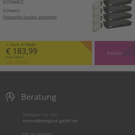
schwarz
Schwarz
Passende Geräte anzeigen
o. MwSt.
€ 154,61
€ 183,99
Details
inkl. MwSt.
zzgl. Versand
Beratung
Schreiben Sie uns:
service@wiegand-gmbh.de
Mit uns werben!