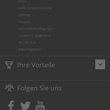
FAQs
Geld-Zurück-Garantie
Vorteile
Kontakt
Gutscheinbedingungen
Soziales Engagement
Re-Life Box
Batteriegesetz
Ihre Vorteile
keyboard_arrow_down
Lebenslange
Hausmarke Garantie
auf Toner und Tinte
schützt auch Ihren Drucker.
Folgen Sie uns
Umweltfreundlich dadurch Abfallvermeidung.
Kaufen Sie Tinte & Toner ruhig da, wo Ihre Kinder einen
Ausbildungsplatz bekommen!