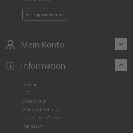
Vertrag widerrufen
Mein Konto
keyboard_arrow_down
Information
keyboard_arrow_up
Mein Konto
Login
Warenkorb
Über uns
Zahlung
AGB
Versand
Datenschutz
Warenrücksendung
Widerrufsbelehrung
SEPA-Lastschrift
Hausmarken-Garantie
Versandkostenrechner
Impressum
Cookie Einstellungen