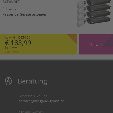
schwarz
Schwarz
Passende Geräte anzeigen
o. MwSt.
€ 154,61
€ 183,99
Details
inkl. MwSt.
zzgl. Versand
Beratung
Schreiben Sie uns:
service@wiegand-gmbh.de
Mit uns werben!