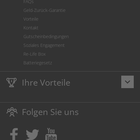
FAQs
Geld-Zurück-Garantie
Vorteile
Kontakt
Gutscheinbedingungen
Soziales Engagement
Re-Life Box
Batteriegesetz
Ihre Vorteile
keyboard_arrow_down
Lebenslange
Hausmarke Garantie
auf Toner und Tinte
schützt auch Ihren Drucker.
Folgen Sie uns
Umweltfreundlich dadurch Abfallvermeidung.
Kaufen Sie Tinte & Toner ruhig da, wo Ihre Kinder einen
Ausbildungsplatz bekommen!