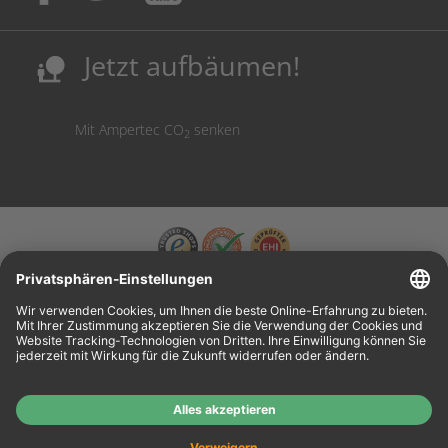
Sicherung deutscher Produktionsstandorte.
Kosten senken, Ressourcen schonen.
Jetzt aufbäumen!
nature_people
Mit Ampertec CO
senken
2