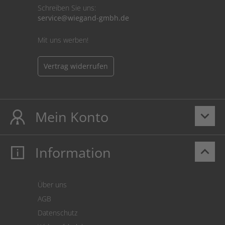
Schreiben Sie uns:
service@wiegand-gmbh.de
Mit uns werben!
Vertrag widerrufen
Mein Konto
keyboard_arrow_down
Information
keyboard_arrow_up
Mein Konto
Login
Warenkorb
Über uns
Zahlung
AGB
Versand
Datenschutz
Warenrücksendung