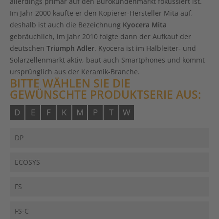
allerdings primär auf den Bürokundenmarkt fokussiert ist.
Im Jahr 2000 kaufte er den Kopierer-Hersteller Mita auf,
deshalb ist auch die Bezeichnung
Kyocera Mita
gebräuchlich, im Jahr 2010 folgte dann der Aufkauf der
deutschen
Triumph Adler
. Kyocera ist im Halbleiter- und
Solarzellenmarkt aktiv, baut auch Smartphones und kommt
ursprünglich aus der Keramik-Branche.
BITTE WÄHLEN SIE DIE
GEWÜNSCHTE PRODUKTSERIE AUS:
D
E
F
K
M
P
T
W
DP
ECOSYS
FS
FS-C