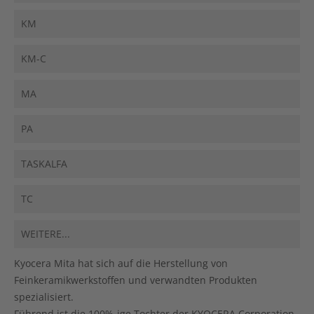
KM
KM-C
MA
PA
TASKALFA
TC
WEITERE...
Kyocera Mita hat sich auf die Herstellung von
Feinkeramikwerkstoffen und verwandten Produkten
spezialisiert.
Führend ist die 100%-ige Tochter der KYOCERA Corporation