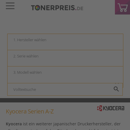
keyboard_arrow_down
keyboard_arrow_down
keyboard_arrow_down
search
Kyocera Serien A-Z
Kyocera
ist ein weiterer japanischer Druckerhersteller, der