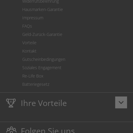
Widerrufsbelehrung
SEPA-Lastschrift
Hausmarken-Garantie
Versandkostenrechner
Impressum
Cookie Einstellungen
FAQs
Geld-Zurück-Garantie
Vorteile
Kontakt
Gutscheinbedingungen
Soziales Engagement
Re-Life Box
Batteriegesetz
Ihre Vorteile
keyboard_arrow_down
Lebenslange
Hausmarke Garantie
auf Toner und Tinte
schützt auch Ihren Drucker.
Folgen Sie uns