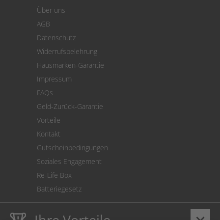
Warenkorb
Über uns
Zahlung
AGB
Versand
Datenschutz
Warenrücksendung
Widerrufsbelehrung
SEPA-Lastschrift
Hausmarken-Garantie
Versandkostenrechner
Impressum
Cookie Einstellungen
FAQs
Geld-Zurück-Garantie
Vorteile
Kontakt
Gutscheinbedingungen
Soziales Engagement
Re-Life Box
Batteriegesetz
Ihre Vorteile
keyboard_arrow_down