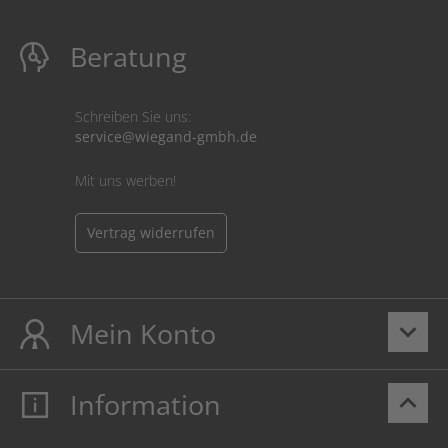
Beratung
Schreiben Sie uns:
service@wiegand-gmbh.de
Mit uns werben!
Vertrag widerrufen
Mein Konto
keyboard_arrow_down
Information
keyboard_arrow_up
Mein Konto
Login