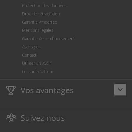
Expédition
Protection des données
Retour des marchandises
Droit de rétractation
Prélèvement SEPA
Garantie Ampertec
Le calculateur des frais de port
Mentions légales
Paramètres des cookies
Garantie de remboursement
Avantages
Contact
Utiliser un Avoir
Loi sur la batterie
Vos avantages
keyboard_arrow_down
La
Ampertec Garantie à vie
sur les encres et toners
protège également votre imprimante.
Suivez nous
Respectueux de l’environnement, évitant ainsi le
gaspillage