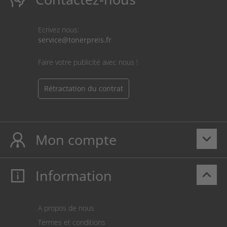
Ecrivez nous:
service@tonerpreis.fr
Faire votre publicité avec nous !
Rétractation du contrat
Mon compte
keyboard_arrow_down
Information
keyboard_arrow_up
Mon compte
S’identifier
Panier
A propos de nous
Paiement
Termes et conditions