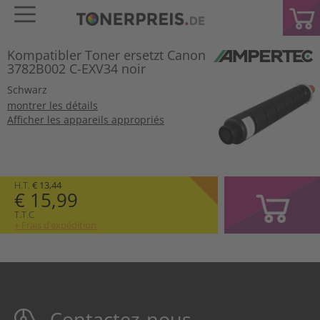
Kompatibler Toner ersetzt Canon
3782B002 C-EXV34 noir
Schwarz
montrer les détails
Afficher les appareils appropriés
H.T.
€ 13,44
€ 15,99
T.T.C
+ Frais d’expédition
Contactez-nous