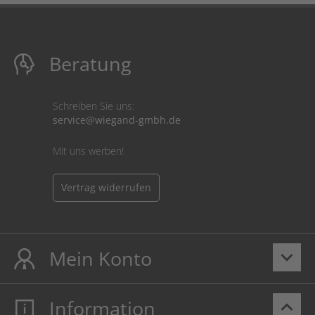
Beratung
Schreiben Sie uns:
service@wiegand-gmbh.de
Mit uns werben!
Vertrag widerrufen
Mein Konto
keyboard_arrow_down
Information
keyboard_arrow_up
Mein Konto