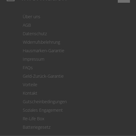
Login
Warenkorb
Über uns
Zahlung
AGB
Versand
Datenschutz
Warenrücksendung
Widerrufsbelehrung
SEPA-Lastschrift
Hausmarken-Garantie
Versandkostenrechner
Impressum
Cookie Einstellungen
FAQs
Geld-Zurück-Garantie
Vorteile
Kontakt
Gutscheinbedingungen
Soziales Engagement
Re-Life Box
Batteriegesetz