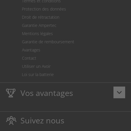
Termes et conditions
Expédition
Protection des données
Retour des marchandises
Droit de rétractation
Prélèvement SEPA
Garantie Ampertec
Le calculateur des frais de port
Mentions légales
Paramètres des cookies
Garantie de remboursement
Avantages
Contact
Utiliser un Avoir
Loi sur la batterie
Vos avantages
keyboard_arrow_down
La
Ampertec Garantie à vie
sur les encres et toners
protège également votre imprimante.
Suivez nous
Respectueux de l’environnement, évitant ainsi le