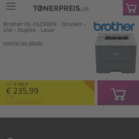
Brother HL-L6250DN - Drucker -
s/w - Duplex - Laser
montrer les détails
H.T.
€ 198,31
€ 235,99
T.T.C
+ Frais d’expédition