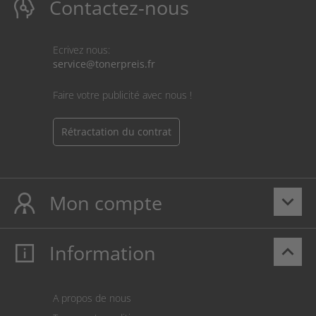
Contactez-nous
Ecrivez nous:
service@tonerpreis.fr
Faire votre publicité avec nous !
Rétractation du contrat
Mon compte
keyboard_arrow_down
Information
keyboard_arrow_up
Mon compte
S’identifier
Panier
A propos de nous
Paiement