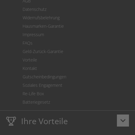
AGB
Versand
Datenschutz
Warenrücksendung
Widerrufsbelehrung
SEPA-Lastschrift
Hausmarken-Garantie
Versandkostenrechner
Impressum
Cookie Einstellungen
FAQs
Geld-Zurück-Garantie
Vorteile
Kontakt
Gutscheinbedingungen
Soziales Engagement
Re-Life Box
Batteriegesetz
Ihre Vorteile
keyboard_arrow_down