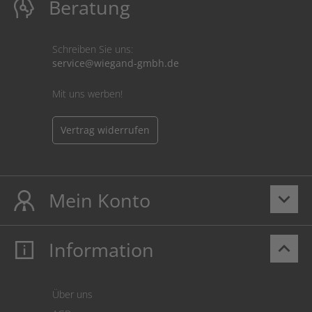
Beratung
Schreiben Sie uns:
service@wiegand-gmbh.de
Mit uns werben!
Vertrag widerrufen
Mein Konto
keyboard_arrow_down
Information
keyboard_arrow_up
Mein Konto
Login
Warenkorb
Über uns
Zahlung