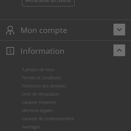
Rétractation du contrat
Mon compte
keyboard_arrow_down
Information
keyboard_arrow_up
Mon compte
S’identifier
Panier
A propos de nous
Paiement
Termes et conditions
Expédition
Protection des données
Retour des marchandises
Droit de rétractation
Prélèvement SEPA
Garantie Ampertec
Le calculateur des frais de port
Mentions légales
Paramètres des cookies
Garantie de remboursement
Avantages