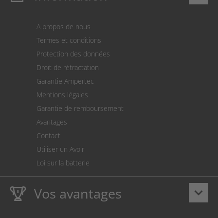
S’identifier
Panier
A propos de nous
Paiement
Termes et conditions
Expédition
Protection des données
Retour des marchandises
Droit de rétractation
Prélèvement SEPA
Garantie Ampertec
Le calculateur des frais de port
Mentions légales
Paramètres des cookies
Garantie de remboursement
Avantages
Contact
Utiliser un Avoir
Loi sur la batterie
Vos avantages
keyboard_arrow_down