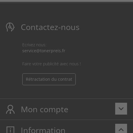
Contactez-nous
Ecrivez nous:
service@tonerpreis.fr
Faire votre publicité avec nous !
Rétractation du contrat
Mon compte
keyboard_arrow_down
Information
keyboard_arrow_up
Mon compte