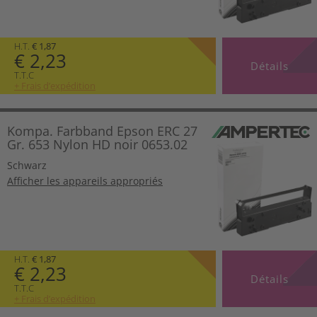
H.T.
€ 1,87
€ 2,23
Détails
T.T.C
+ Frais d’expédition
Kompa. Farbband Epson ERC 27
Gr. 653 Nylon HD noir 0653.02
Schwarz
Afficher les appareils appropriés
H.T.
€ 1,87
€ 2,23
Détails
T.T.C
+ Frais d’expédition