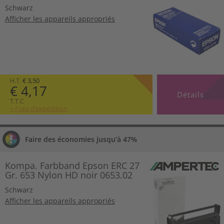
Schwarz
Afficher les appareils appropriés
H.T.
€ 3,50
€ 4,17
Détails
T.T.C
+ Frais d’expédition
Faire des économies jusqu’à 47%
Kompa. Farbband Epson ERC 27
Gr. 653 Nylon HD noir 0653.02
Schwarz
Afficher les appareils appropriés