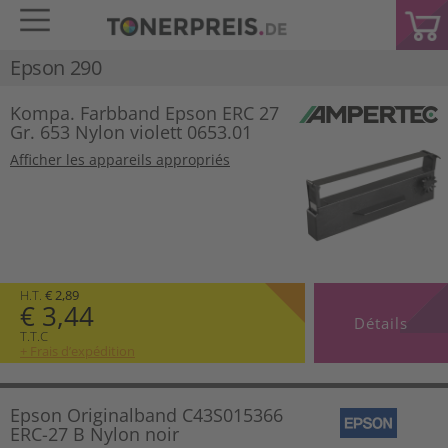
Epson 290
Kompa. Farbband Epson ERC 27
Gr. 653 Nylon violett 0653.01
Afficher les appareils appropriés
H.T.
€ 2,89
€ 3,44
Détails
T.T.C
+ Frais d’expédition
Epson Originalband C43S015366
ERC-27 B Nylon noir