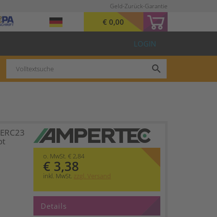
Geld-Zurück-Garantie
€ 0,00
LOGIN
search
 ERC23
ot
o. MwSt. € 2,84
€ 3,38
inkl. MwSt.
zzgl. Versand
Details