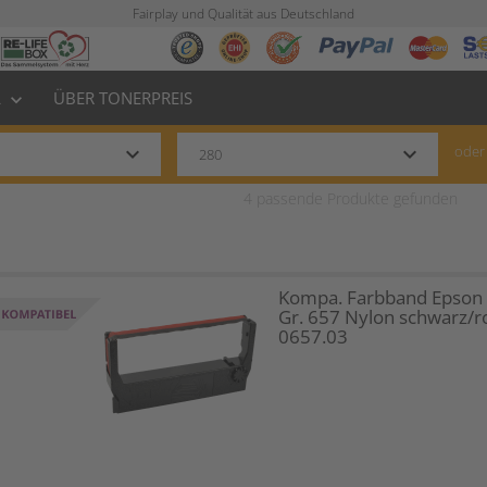
Fairplay und Qualität aus Deutschland
L
ÜBER TONERPREIS
keyboard_arrow_down
keyboard_arrow_down
keyboard_arrow_down
oder
4
passende Produkte gefunden
Kompa. Farbband Epson
Gr. 657 Nylon schwarz/r
0657.03