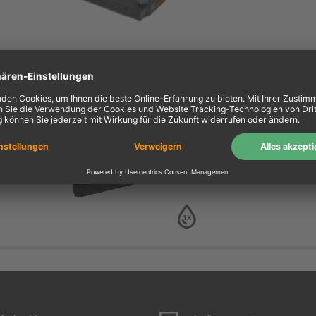
Kompa. Farbband Epson
23 Gr. 657 Nylon schwar
0657.01
schwarz
1X