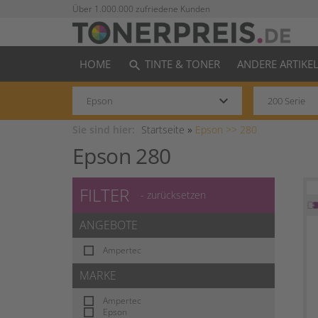
Über 1.000.000 zufriedene Kunden
HOME
TINTE & TONER
ANDERE ARTIKE
search
keyboard_arrow_down
Sie sind hier:
Startseite
»
Epson >>
280
Epson 280
FILTER
- zurücksetzen
ANGEBOTE
Ampertec
MARKE
Ampertec
Epson