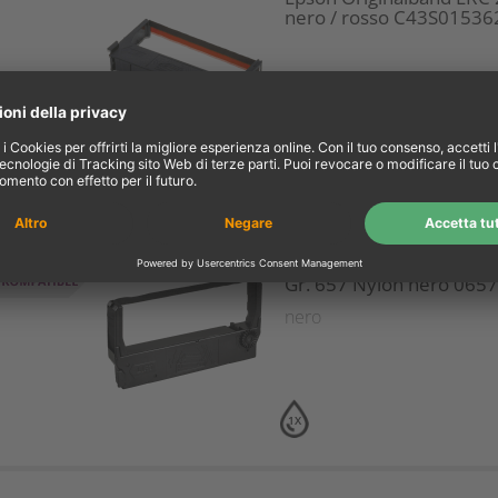
nero / rosso C43S01536
Kompa. Nastro Epson ER
Gr. 657 Nylon nero 0657
nero
1X