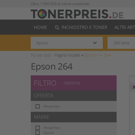
Oltre 1.000.000 di clienti soddisfatti
HOME
INCHIOSTRO E TONER
ALTRI AR
search
keyboard_arrow_down
Tu sei qui:
Pagina iniziale
»
Epson >>
264
Epson 264
FILTRO
- ripristina
OFFERTA
Ampertec
MARKE
Ampertec
Epson