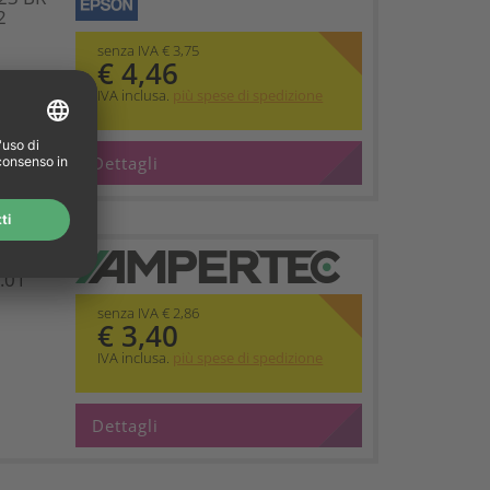
2
senza IVA € 3,75
€ 4,46
IVA inclusa.
più spese di spedizione
Dettagli
C 23
.01
senza IVA € 2,86
€ 3,40
IVA inclusa.
più spese di spedizione
Dettagli