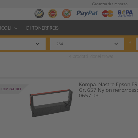
Garanzia di rimborso
TICOLI
DI TONERPREIS
keyboard_arrow_down
keyboard_arrow_down
keyboard_arrow_down
ó
4
prodotti idonei trovati
Kompa. Nastro Epson E
Gr. 657 Nylon nero/ross
0657.03