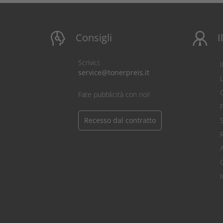
Consigli
I
Scrivici:
service@tonerpreis.it
C
Fate pubblicità con noi!
Recesso dal contratto