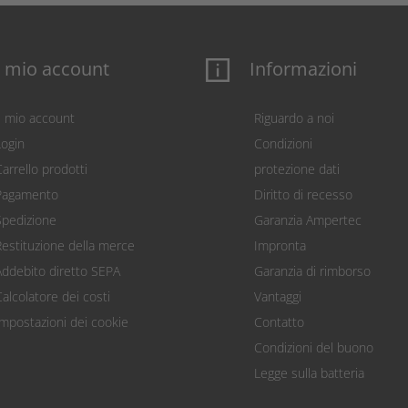
l mio account
Informazioni
Il mio account
Riguardo a noi
Login
Condizioni
arrello prodotti
protezione dati
Pagamento
Diritto di recesso
Spedizione
Garanzia Ampertec
Restituzione della merce
Impronta
Addebito diretto SEPA
Garanzia di rimborso
Calcolatore dei costi
Vantaggi
Impostazioni dei cookie
Contatto
Condizioni del buono
Legge sulla batteria