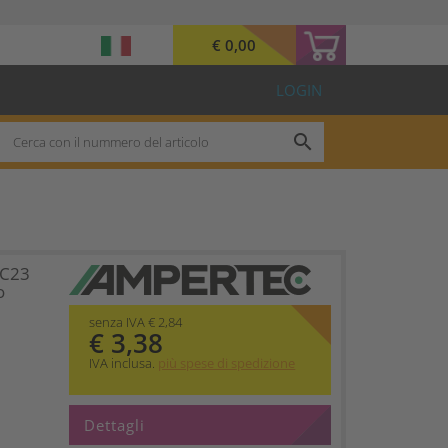
€ 0,00
LOGIN
search
RC23
o
senza IVA € 2,84
€ 3,38
IVA inclusa.
più spese di spedizione
Dettagli