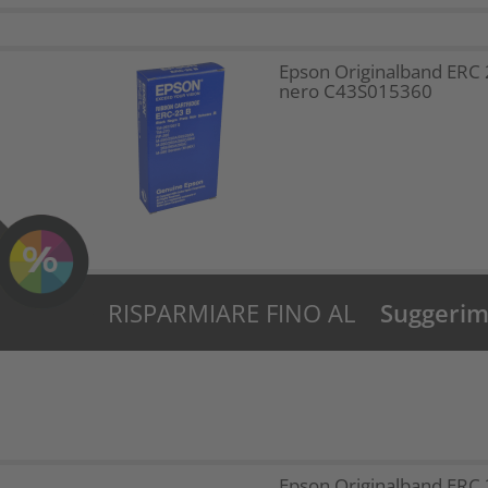
Epson Originalband ERC 
nero C43S015360
RISPARMIARE FINO AL
Suggerime
52%?
Epson Originalband ERC