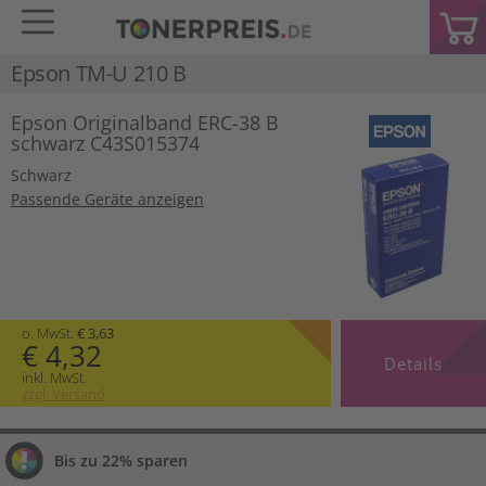
Epson TM-U 210 B
Epson Originalband ERC-38 B
schwarz C43S015374
Schwarz
Passende Geräte anzeigen
o. MwSt.
€ 3,63
€ 4,32
Details
inkl. MwSt.
zzgl. Versand
Bis zu 22% sparen