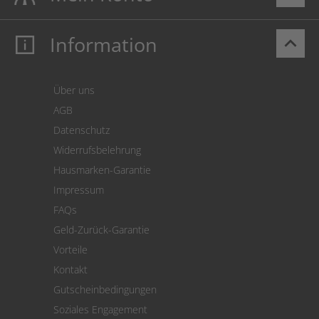
Information
keyboard_arrow_up
Mein Konto
Login
Warenkorb
Über uns
Zahlung
AGB
Versand
Datenschutz
Warenrücksendung
Widerrufsbelehrung
SEPA-Lastschrift
Hausmarken-Garantie
Versandkostenrechner
Impressum
Cookie Einstellungen
FAQs
Geld-Zurück-Garantie
Vorteile
Kontakt
Gutscheinbedingungen
Soziales Engagement