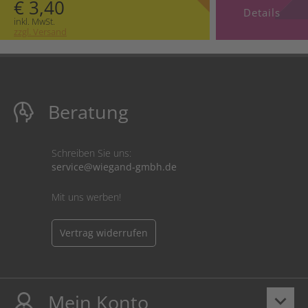
€ 3,40
Details
inkl. MwSt.
zzgl. Versand
Beratung
Schreiben Sie uns:
service@wiegand-gmbh.de
Mit uns werben!
Vertrag widerrufen
Mein Konto
keyboard_arrow_down