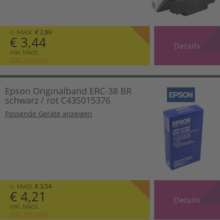
o. MwSt.
€ 2,89
€ 3,44
Details
inkl. MwSt.
zzgl. Versand
Epson Originalband ERC-38 BR
schwarz / rot C43S015376
Passende Geräte anzeigen
o. MwSt.
€ 3,54
€ 4,21
Details
inkl. MwSt.
zzgl. Versand