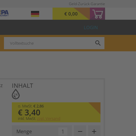
Geld-Zurück-Garantie
€ 0,00
LOGIN
search
INHALT
rz
1X
o. MwSt.
€ 2,86
€ 3,40
inkl. MwSt.
zzgl. Versand
remove
add
Menge