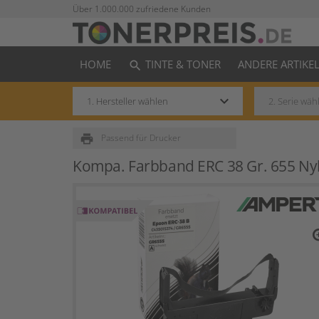
Über 1.000.000 zufriedene Kunden
HOME
TINTE & TONER
ANDERE ARTIKE
search
keyboard_arrow_down
print
Passend für Drucker
Kompa. Farbband ERC 38 Gr. 655 Ny
zo