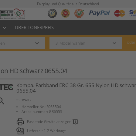
Fairplay und Qualität aus Deutschland
L
ÜBER TONERPREIS
keyboard_arrow_down
keyboard_arrow_down
keyboard_arrow_down
oder
lon HD schwarz 0655.04
Kompa. Farbband ERC 38 Gr. 655 Nylon HD schwa
0655.04
om_in
schwarz
Hersteller Nr.: F065504
Artikelnummer: GR655S
Passende Geräte anzeigen
Lieferzeit 1-2 Werktage