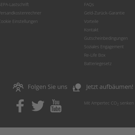
SEPA-Lastschrift
FAQs
Versandkostenrechner
Geld-Zurück-Garantie
Cookie Einstellungen
Vorteile
Kontakt
Gutscheinbedingungen
Soziales Engagement
Re-Life Box
Batteriegesetz
nature_people
Folgen Sie uns
Jetzt aufbäumen!
Mit Ampertec CO
senken
2