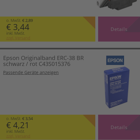
o. MwSt.
€ 2,89
€ 3,44
Details
inkl. MwSt.
zzgl. Versand
Epson Originalband ERC-38 BR
schwarz / rot C43S015376
Passende Geräte anzeigen
o. MwSt.
€ 3,54
€ 4,21
Details
inkl. MwSt.
zzgl. Versand