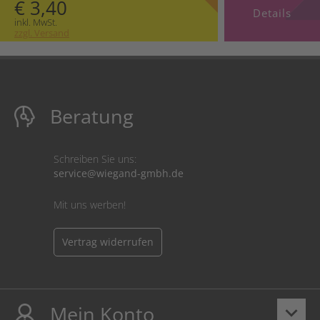
€ 3,40
Details
inkl. MwSt.
zzgl. Versand
Beratung
Schreiben Sie uns:
service@wiegand-gmbh.de
Mit uns werben!
Vertrag widerrufen
Mein Konto
keyboard_arrow_down