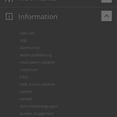
Information
keyboard_arrow_up
Mein Konto
Login
Warenkorb
Über uns
Zahlung
AGB
Versand
Datenschutz
Warenrücksendung
Widerrufsbelehrung
SEPA-Lastschrift
Hausmarken-Garantie
Versandkostenrechner
Impressum
Cookie Einstellungen
FAQs
Geld-Zurück-Garantie
Vorteile
Kontakt
Gutscheinbedingungen
Soziales Engagement