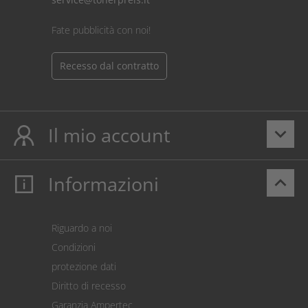
Fate pubblicità con noi!
Recesso dal contratto
Il mio account
keyboard_arrow_down
Informazioni
keyboard_arrow_up
Il mio account
Login
Carrello prodotti
Riguardo a noi
Pagamento
Condizioni
Spedizione
protezione dati
Restituzione della merce
Diritto di recesso
Addebito diretto SEPA
Garanzia Ampertec