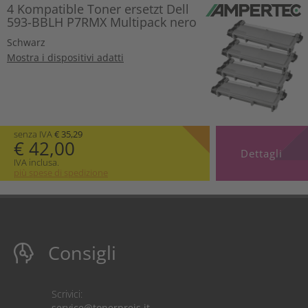
4 Kompatible Toner ersetzt Dell
593-BBLH P7RMX Multipack nero
Schwarz
Mostra i dispositivi adatti
senza IVA
€ 35,29
€ 42,00
Dettagli
IVA inclusa.
più spese di spedizione
Consigli
Scrivici:
service@tonerpreis.it