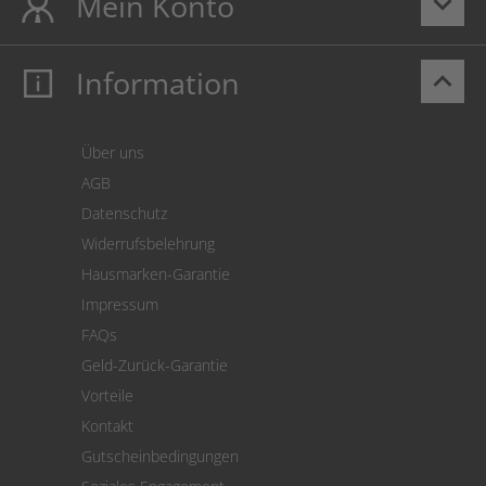
Mein Konto
keyboard_arrow_down
Information
keyboard_arrow_up
Mein Konto
Login
Warenkorb
Über uns
Zahlung
AGB
Versand
Datenschutz
Warenrücksendung
Widerrufsbelehrung
SEPA-Lastschrift
Hausmarken-Garantie
Versandkostenrechner
Impressum
Cookie Einstellungen
FAQs
Geld-Zurück-Garantie
Vorteile
Kontakt
Gutscheinbedingungen