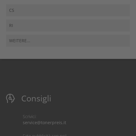
CS
RI
WEITERE...
Consigli
Scrivici:
service@tonerpreis.it
Fate pubblicità con noi!