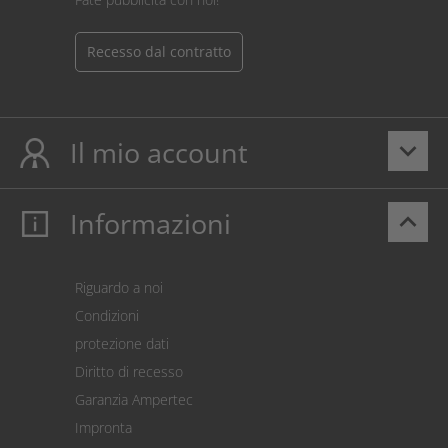
Recesso dal contratto
Il mio account
keyboard_arrow_down
Informazioni
keyboard_arrow_up
Il mio account
Login
Carrello prodotti
Riguardo a noi
Pagamento
Condizioni
Spedizione
protezione dati
Restituzione della merce
Diritto di recesso
Addebito diretto SEPA
Garanzia Ampertec
Calcolatore dei costi
Impronta
Impostazioni dei cookie