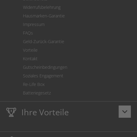
Warenrücksendung
Widerrufsbelehrung
SEPA-Lastschrift
Hausmarken-Garantie
Versandkostenrechner
Impressum
Cookie Einstellungen
FAQs
Geld-Zurück-Garantie
Vorteile
Kontakt
Gutscheinbedingungen
Soziales Engagement
Re-Life Box
Batteriegesetz
Ihre Vorteile
keyboard_arrow_down
Lebenslange
Hausmarke Garantie
auf Toner und Tinte
schützt auch Ihren Drucker.