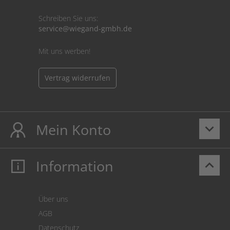
Schreiben Sie uns:
service@wiegand-gmbh.de
Mit uns werben!
Vertrag widerrufen
Mein Konto
keyboard_arrow_down
Information
keyboard_arrow_up
Mein Konto
Login
Warenkorb
Über uns
Zahlung
AGB
Versand
Datenschutz