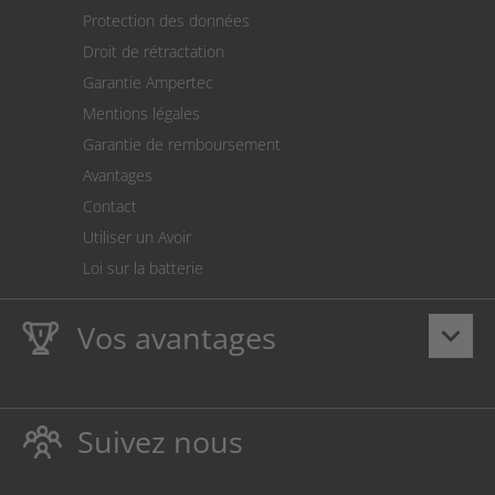
Expédition
Protection des données
Retour des marchandises
Droit de rétractation
Prélèvement SEPA
Garantie Ampertec
Le calculateur des frais de port
Mentions légales
Paramètres des cookies
Garantie de remboursement
Avantages
Contact
Utiliser un Avoir
Loi sur la batterie
Vos avantages
keyboard_arrow_down
La
Ampertec Garantie à vie
sur les encres et toners
protège également votre imprimante.
Suivez nous
Respectueux de l’environnement, évitant ainsi le
gaspillage