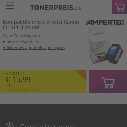
Kompatible encre ersetzt Canon
CL-511 3-coloré
Cyan
Gelb
Magenta
montrer les détails
Afficher les appareils appropriés
H.T.
€ 13,44
€ 15,99
T.T.C
+ Frais d’expédition
Contactez-nous