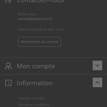
Ecrivez nous:
service@tonerpreis.fr
Faire votre publicité avec nous !
Rétractation du contrat
Mon compte
keyboard_arrow_down
Information
keyboard_arrow_up
Mon compte
S’identifier
Panier
A propos de nous
Paiement
Termes et conditions