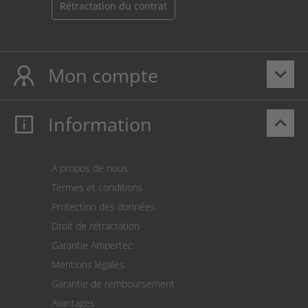
Rétractation du contrat
Mon compte
keyboard_arrow_down
Information
keyboard_arrow_up
Mon compte
S’identifier
Panier
A propos de nous
Paiement
Termes et conditions
Expédition
Protection des données
Retour des marchandises
Droit de rétractation
Prélèvement SEPA
Garantie Ampertec
Le calculateur des frais de port
Mentions légales
Paramètres des cookies
Garantie de remboursement
Avantages