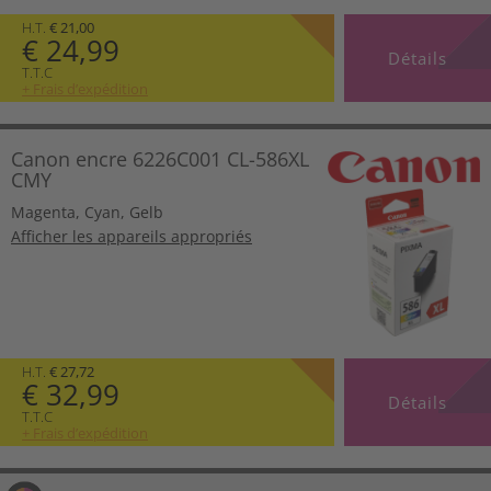
H.T.
€ 21,00
€ 24,99
Détails
T.T.C
+ Frais d’expédition
Canon encre 6226C001 CL-586XL
CMY
Magenta
,
Cyan
,
Gelb
Afficher les appareils appropriés
H.T.
€ 27,72
€ 32,99
Détails
T.T.C
+ Frais d’expédition