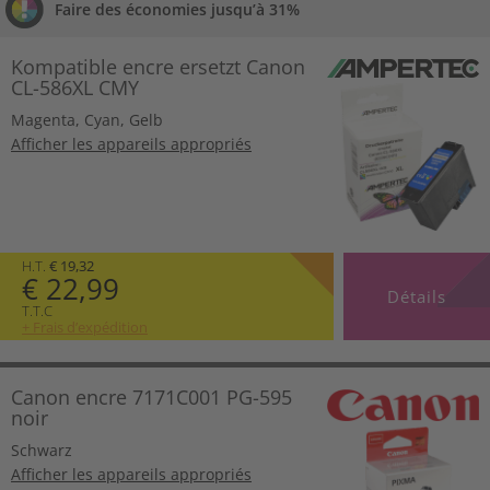
Faire des économies jusqu’à 31%
Kompatible encre ersetzt Canon
CL-586XL CMY
Magenta
,
Cyan
,
Gelb
Afficher les appareils appropriés
H.T.
€ 19,32
€ 22,99
Détails
T.T.C
+ Frais d’expédition
Canon encre 7171C001 PG-595
noir
Schwarz
Afficher les appareils appropriés