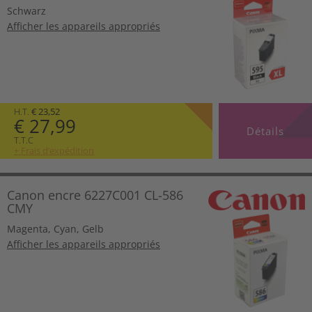
Schwarz
Afficher les appareils appropriés
H.T.
€ 23,52
€ 27,99
Détails
T.T.C
+ Frais d’expédition
Canon encre 6227C001 CL-586
CMY
Magenta
,
Cyan
,
Gelb
Afficher les appareils appropriés