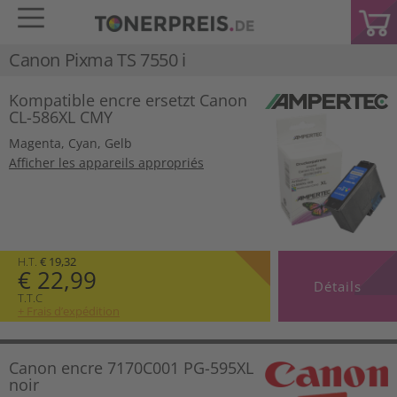
Canon Pixma TS 7550 i
Kompatible encre ersetzt Canon
CL-586XL CMY
Magenta
,
Cyan
,
Gelb
Afficher les appareils appropriés
H.T.
€ 19,32
€ 22,99
Détails
T.T.C
+ Frais d’expédition
Canon encre 7170C001 PG-595XL
noir